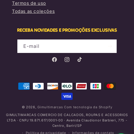
Termos de uso
Todas as coleções
RECEBA NOVIDADES E PROMOÇÕES EXCLUSIVAS
E-mail
Facebook
Instagram
TikTok
Formas
de
pagamento
© 2026,
Gimultimarcas
Com tecnologia da Shopify
GIMULTIMARCAS COMERCIO DE CALCADOS, ROUPAS E ACESSORIOS
LTDA · CNPJ 19.871.617/0001-00 · Avenida Claudionor Barbieri, 775 -
Centro, Bariri/SP
Política de privacidade
Informações de contato