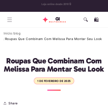
Pular
🔄 30 dias para troca
para o
conteúdo
GI
🔍
🛍️
Carrinho
MULTIMARCAS
Início
blog
Roupas Que Combinam Com Melissa Para Montar Seu Look
Roupas Que Combinam Com
Melissa Para Montar Seu Look
1 DE FEVEREIRO DE 2025
Share