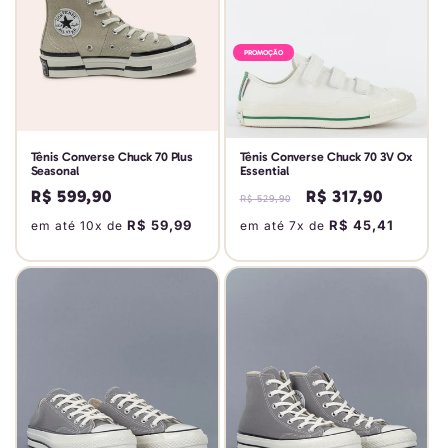
PROMOÇÃO
Tênis Converse Chuck 70 Plus
Tênis Converse Chuck 70 3V Ox
Seasonal
Essential
Preço
R$ 599,90
Preço
Preço
R$ 317,90
R$ 529,90
normal
normal
promocional
R$ 59,99
R$ 45,41
em até 10x de
em até 7x de