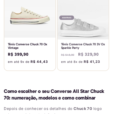
ESGOTADO
Tênis Converse Chuck 70 Ox
Tênis Converse Chuck 70 3V Ox
Vintage
Sparkle Party
Preço
R$ 399,90
Preço
Preço
R$ 329,90
R$ 549,90
normal
normal
promocional
R$ 44,43
R$ 41,23
em até 9x de
em até 8x de
Como escolher o seu Converse All Star Chuck
70: numeração, modelos e como combinar
Depois de conhecer os detalhes do
Chuck 70
logo