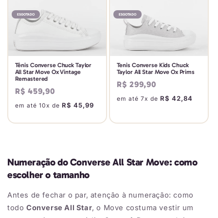
ESGOTADO
ESGOTADO
Tênis Converse Chuck Taylor
Tenis Converse Kids Chuck
All Star Move Ox Vintage
Taylor All Star Move Ox Prims
Remastered
Preço
R$ 299,90
Preço
R$ 459,90
normal
R$ 42,84
em até 7x de
normal
R$ 45,99
em até 10x de
Numeração do Converse All Star Move: como
escolher o tamanho
Antes de fechar o par, atenção à numeração: como
todo
Converse All Star
, o Move costuma vestir um