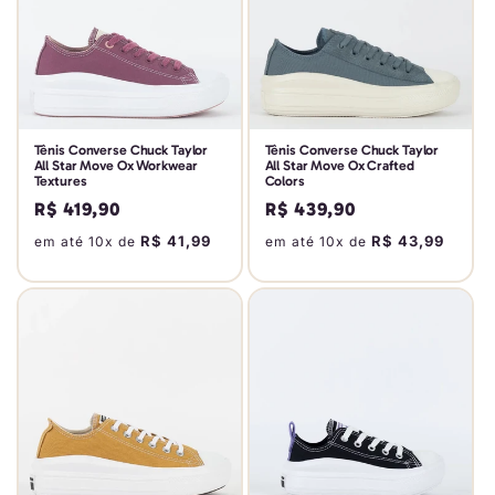
Tênis Converse Chuck Taylor
Tênis Converse Chuck Taylor
All Star Move Ox Workwear
All Star Move Ox Crafted
Textures
Colors
Preço
R$ 419,90
Preço
R$ 439,90
normal
normal
R$ 41,99
R$ 43,99
em até 10x de
em até 10x de