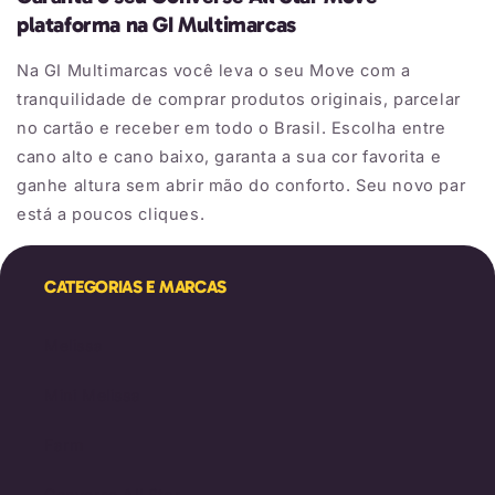
plataforma na GI Multimarcas
Na GI Multimarcas você leva o seu Move com a
tranquilidade de comprar produtos originais, parcelar
no cartão e receber em todo o Brasil. Escolha entre
cano alto e cano baixo, garanta a sua cor favorita e
ganhe altura sem abrir mão do conforto. Seu novo par
está a poucos cliques.
CATEGORIAS E MARCAS
Melissa
Mini Melissa
Farm
Converse All Star