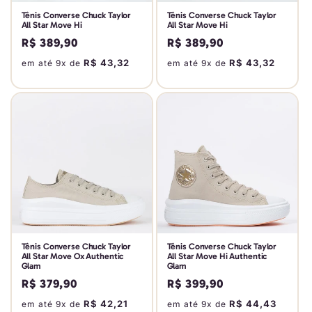
Tênis Converse Chuck Taylor
Tênis Converse Chuck Taylor
All Star Move Hi
All Star Move Hi
Preço
R$ 389,90
Preço
R$ 389,90
normal
normal
R$ 43,32
R$ 43,32
em até 9x de
em até 9x de
Tênis Converse Chuck Taylor
Tênis Converse Chuck Taylor
All Star Move Ox Authentic
All Star Move Hi Authentic
Glam
Glam
Preço
R$ 379,90
Preço
R$ 399,90
normal
normal
R$ 42,21
R$ 44,43
em até 9x de
em até 9x de