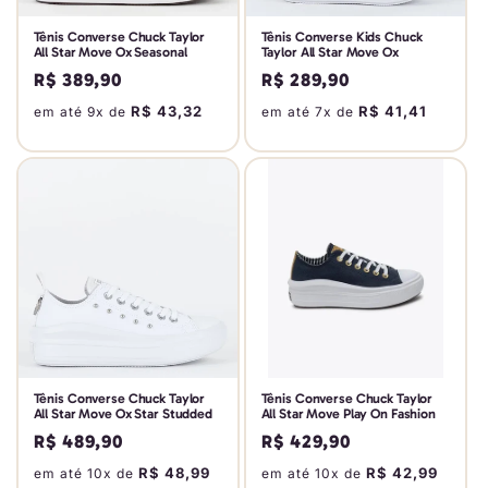
Tênis Converse Chuck Taylor
Tênis Converse Kids Chuck
All Star Move Ox Seasonal
Taylor All Star Move Ox
Preço
R$ 389,90
Preço
R$ 289,90
normal
normal
R$ 43,32
R$ 41,41
em até 9x de
em até 7x de
Tênis Converse Chuck Taylor
Tênis Converse Chuck Taylor
All Star Move Ox Star Studded
All Star Move Play On Fashion
Preço
R$ 489,90
Preço
R$ 429,90
normal
normal
R$ 48,99
R$ 42,99
em até 10x de
em até 10x de