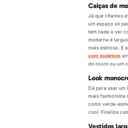
Calças de m
Já que citamos e
um espaço só par
tem nada a ver c
moderna é largui
mais estiloso. E 
com moletom
ain
de couro ou um c
Look monocr
Dá para usar um
mais fashionista
como verde-esmer
cool. Finalize c
Vestidos lar