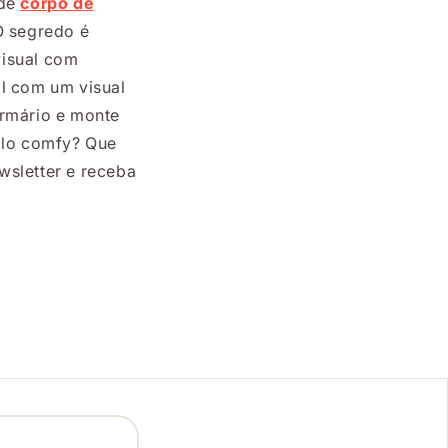
 de
corpo de
O segredo é
visual com
ol com um visual
armário e monte
tilo comfy? Que
wsletter e receba