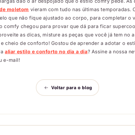
 largas dão o ar despojado que o estilo comfy pede. As
 de moletom
vieram com tudo nas últimas temporadas. 
lo que não fique ajustado ao corpo, para completar o 
ilo comfy chegou para provar que dá para ficar superco
roveite as dicas, misture as peças que você já tem no 
 e cheio de conforto! Gostou de aprender a adotar o es
ra
aliar estilo e conforto no dia a dia
? Assine a nossa ne
u e-mail!
Voltar para o blog