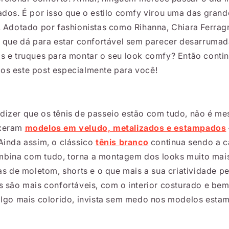
ados. É por isso que o estilo comfy virou uma das grand
. Adotado por fashionistas como Rihanna, Chiara Ferragn
a que dá para estar confortável sem parecer desarrumad
s e truques para montar o seu look comfy? Então continu
s este post especialmente para você!
izer que os tênis de passeio estão com tudo, não é me
uxeram
modelos em veludo, metalizados e estampados
Ainda assim, o clássico
tênis branco
continua sendo a ca
ina com tudo, torna a montagem dos looks muito mais 
as de moletom, shorts e o que mais a sua criatividade pe
s são mais confortáveis, com o interior costurado e be
algo mais colorido, invista sem medo nos modelos esta