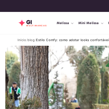
Pular
para o
conteúdo
GI
Melissa
Mini Melissa
MULTIMARCAS
Início
blog
Estilo Comfy: como adotar looks confortáve