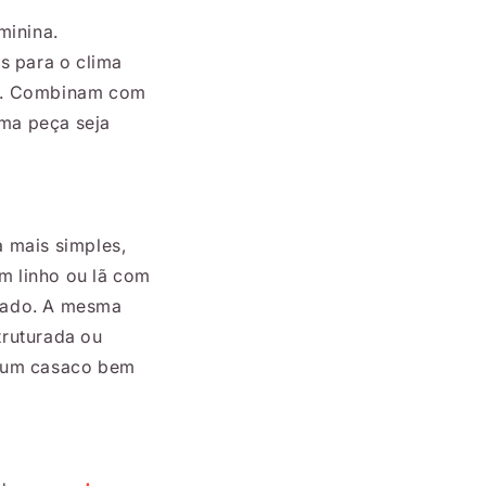
minina.
s para o clima
dia. Combinam com
uma peça seja
 mais simples,
m linho ou lã com
 lado. A mesma
truturada ou
m um casaco bem