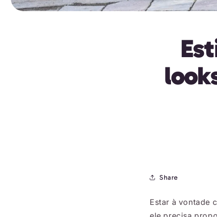
Est
look
Share
Estar à vontade 
ele precisa propo