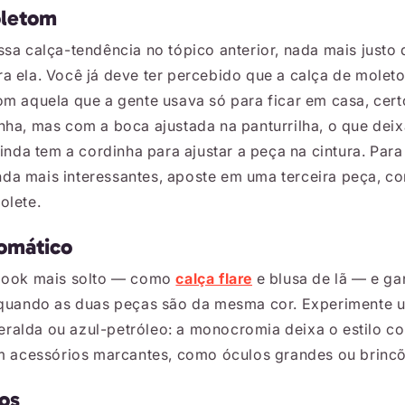
oletom
ssa calça-tendência no tópico anterior, nada mais justo
a ela. Você já deve ter percebido que a calça de molet
om aquela que a gente usava só para ficar em casa, cer
nha, mas com a boca ajustada na panturrilha, o que deix
ainda tem a cordinha para ajustar a peça na cintura. Par
da mais interessantes, aposte em uma terceira peça, c
olete.
omático
 look mais solto — como
calça flare
e blusa de lã — e ga
 quando as duas peças são da mesma cor. Experimente u
alda ou azul-petróleo: a monocromia deixa o estilo c
om acessórios marcantes, como óculos grandes ou brincõ
gos