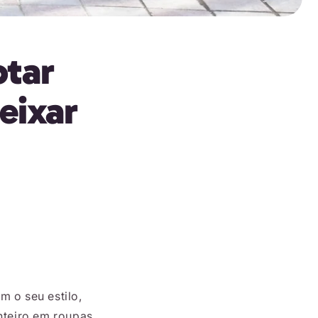
otar
eixar
m o seu estilo,
inteiro em roupas