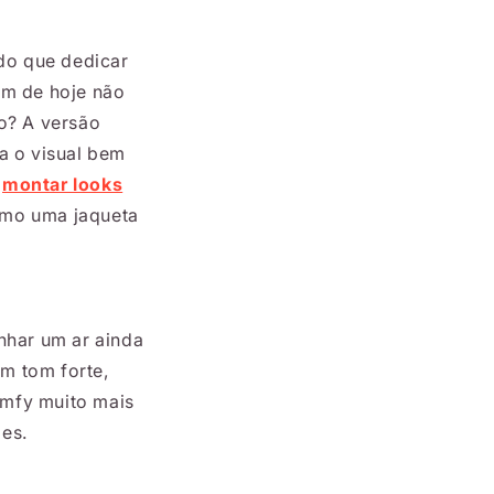
 do que dedicar
om de hoje não
to? A versão
a o visual bem
a
montar looks
omo uma jaqueta
nhar um ar ainda
m tom forte,
omfy muito mais
es.