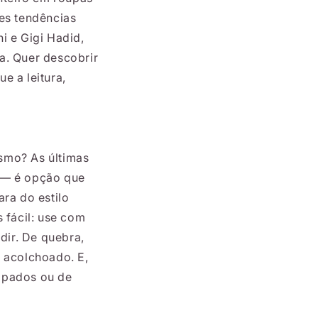
es tendências
i e Gigi Hadid,
a. Quer descobrir
e a leitura,
smo? As últimas
— é opção que
ra do estilo
fácil: use com
dir. De quebra,
m acolchoado. E,
mpados ou de