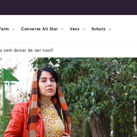
🔄 30 dias para troca
Farm
Converse All Star
Vans
Schutz
is sem deixar de ser cool?