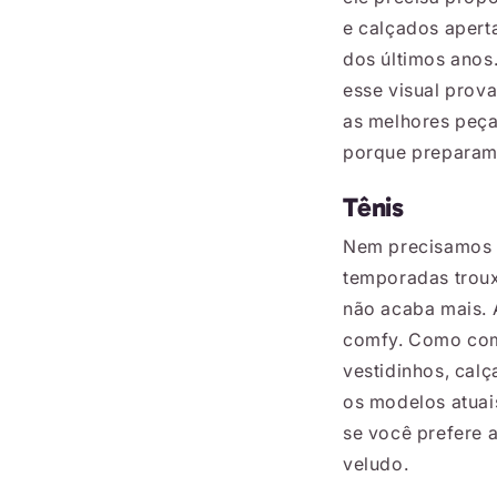
e calçados apert
dos últimos anos
esse visual prov
as melhores peça
porque preparamo
Tênis
Nem precisamos d
temporadas tro
não acaba mais. 
comfy. Como comb
vestidinhos, calç
os modelos atuai
se você prefere 
veludo.