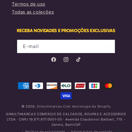
Termos de uso
Todas as coleções
RECEBA NOVIDADES E PROMOÇÕES EXCLUSIVAS
E-mail
Facebook
Instagram
TikTok
Formas
de
pagamento
© 2026,
Gimultimarcas
Com tecnologia da Shopify
GIMULTIMARCAS COMERCIO DE CALCADOS, ROUPAS E ACESSORIOS
LTDA · CNPJ 19.871.617/0001-00 · Avenida Claudionor Barbieri, 775 -
Centro, Bariri/SP
Política de privacidade
Informações de contato