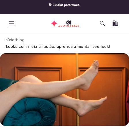
Pular
🔄 30 dias para troca
para o
conteúdo
GI
🔍
🛍️
Carrinho
MULTIMARCAS
Início
blog
Looks com meia arrastão: aprenda a montar seu look!