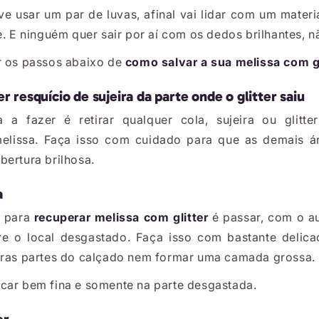
 usar um par de luvas, afinal vai lidar com um mater
le. E ninguém quer sair por aí com os dedos brilhantes,
r os passos abaixo de
como salvar a sua melissa com gl
er resquício de sujeira da parte onde o glitter saiu
a a fazer é retirar qualquer cola, sujeira ou glitte
elissa. Faça isso com cuidado para que as demais 
bertura brilhosa.
a
o para
recuperar melissa com glitter
é passar, com o aux
re o local desgastado. Faça isso com bastante delica
tras partes do calçado nem formar uma camada grossa.
car bem fina e somente na parte desgastada.