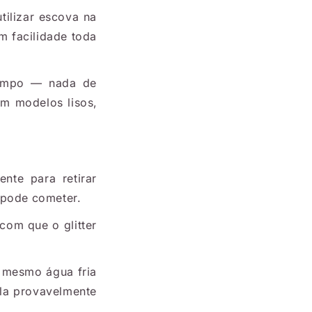
tilizar escova na
om facilidade toda
limpo — nada de
em modelos lisos,
nte para retirar
 pode cometer.
com que o glitter
 mesmo água fria
ela provavelmente