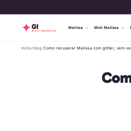
Pular
Loja online desde 2010 🔒
para o
conteúdo
GI
Melissa
Mini Melissa
MULTIMARCAS
Início
blog
Como recuperar Melissa com glitter, vem ve
Como