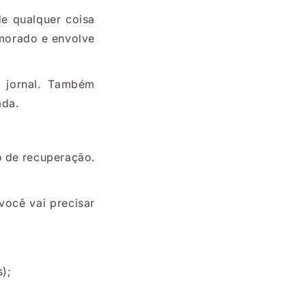
de qualquer coisa
morado e envolve
 jornal. Também
ada.
o de recuperação.
você vai precisar
);