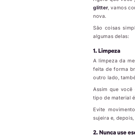
glitter
, vamos co
nova.
São coisas simpl
algumas delas:
1. Limpeza
A limpeza da mel
feita de forma b
outro lado, també
Assim que você 
tipo de material 
Evite movimento
sujeira e, depoi
2. Nunca use es