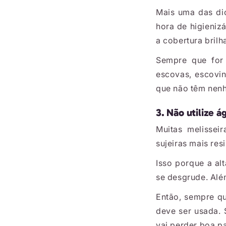
Mais uma das dic
hora de higienizá
a cobertura bril
Sempre que for
escovas, escovin
que não têm nenh
3. Não utilize 
Muitas melissei
sujeiras mais re
Isso porque a al
se desgrude. Alé
Então, sempre q
deve ser usada. 
vai perder boa pa