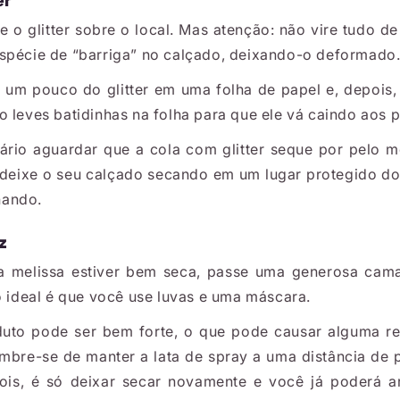
er
e o glitter sobre o local. Mas atenção: não vire tudo d
spécie de “barriga” no calçado, deixando-o deformado
r um pouco do glitter em uma folha de papel e, depois,
o leves batidinhas na folha para que ele vá caindo aos 
ário aguardar que a cola com glitter seque por pelo 
 deixe o seu calçado secando em um lugar protegido do 
hando.
z
a melissa estiver bem seca, passe uma generosa cam
o ideal é que você use luvas e uma máscara.
duto pode ser bem forte, o que pode causar alguma re
mbre-se de manter a lata de spray a uma distância de
ois, é só deixar secar novamente e você já poderá a