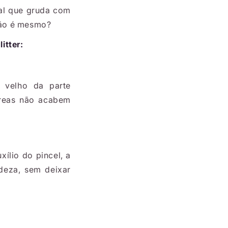
ial que gruda com
 não é mesmo?
itter:
r velho da parte
áreas não acabem
ílio do pincel, a
deza, sem deixar