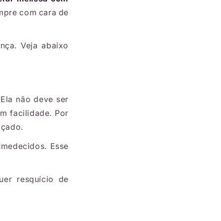
empre com cara de
ença. Veja abaixo
 Ela não deve ser
m facilidade. Por
lçado.
umedecidos. Esse
uer resquício de