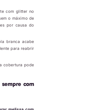
e com glitter no
, sem o máximo de
ões por causa do
ola branca acabe
ente para reabrir
 a cobertura pode
er sempre com
rar melissa com