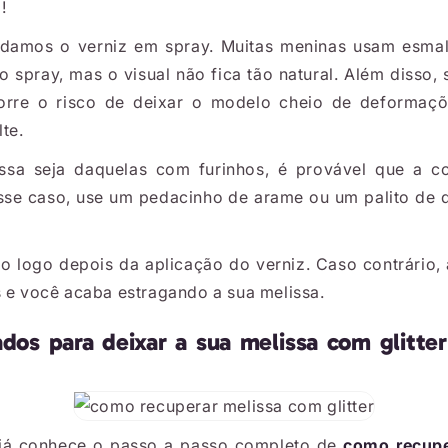
!
amos o verniz em spray. Muitas meninas usam esmalt
do spray, mas o visual não fica tão natural. Além disso
orre o risco de deixar o modelo cheio de deformaç
te.
ssa seja daquelas com furinhos, é provável que a c
se caso, use um pedacinho de arame ou um palito de d
ito logo depois da aplicação do verniz. Caso contrário,
s e você acaba estragando a sua melissa.
ados para deixar a sua melissa com glitt
já conhece o passo a passo completo de
como recupe