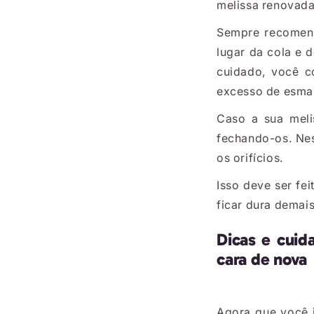
melissa renovada
Sempre recomend
lugar da cola e 
cuidado, você c
excesso de esmal
Caso a sua meli
fechando-os. Nes
os orifícios.
Isso deve ser fe
ficar dura demai
Dicas e cuid
cara de nova
Agora que você 