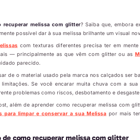
 recuperar melissa com glitter
? Saiba que, embora e
lmente possível dar à sua melissa brilhante um visual no
elissas
com texturas diferentes precisa ter em mente
nais — principalmente as que vêm com glitter ou as
M
idado parecido.
sar de o material usado pela marca nos calçados ser bas
 limitações. Se você encarar muita chuva com a sua 
rente problemas como riscos, desbotamento e desgaste
post, além de aprender como recuperar melissa com gli
s para limpar e conservar a sua Melissa
por mais te
o de como recuperar melissa com glitter