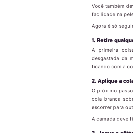
Você também deve
facilidade na pe
Agora é só segui
1. Retire qualqu
A primeira cois
desgastada da m
ficando com a co
2. Aplique a col
O próximo pass
cola branca sob
escorrer para ou
A camada deve fi