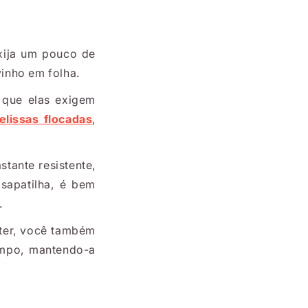
xija um pouco de
vinho em folha.
 que elas exigem
elissas flocadas
,
tante resistente,
sapatilha, é bem
.
tter, você também
mpo, mantendo-a