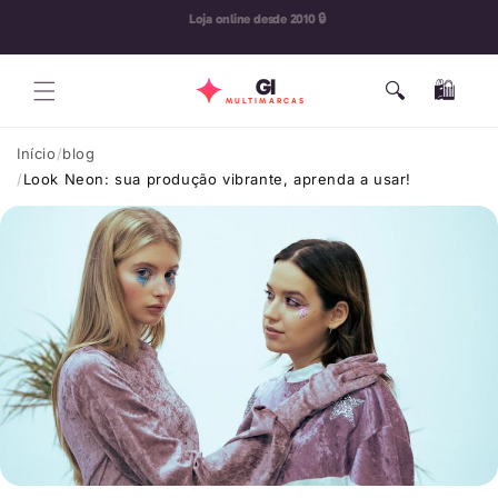
Pular
🔄 30 dias para troca
para o
conteúdo
GI
🔍
🛍️
Carrinho
MULTIMARCAS
Início
blog
Look Neon: sua produção vibrante, aprenda a usar!