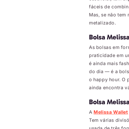
fáceis de combin
Mas, se não tem 
metalizado.
Bolsa Meliss
As bolsas em for
praticidade em u
é ainda mais fas
do dia — é a bols
o happy hour. O p
ainda encontra vá
Bolsa Meliss
A
Melissa Wallet
Tem várias divisó
usada de três fo