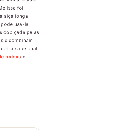
elissa foi
a alça longa
 pode usá-la
is cobiçada pelas
cas e combinam
ocê já sabe qual
de bolsas
e