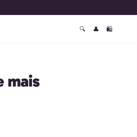
Fazer
🔍
👤
🛍️
Carrinho
login
e mais