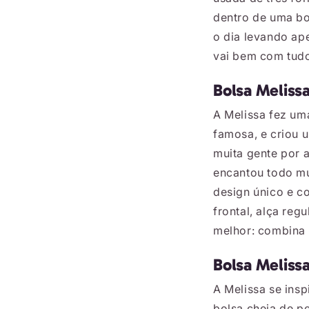
dentro de uma bo
o dia levando ape
vai bem com tudo 
Bolsa Meliss
A Melissa fez um
famosa, e criou 
muita gente por a
encantou todo mu
design único e c
frontal, alça reg
melhor: combina c
Bolsa Meliss
A Melissa se insp
bolsa cheia de p