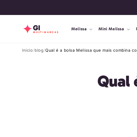
Pular
para o
conteúdo
GI
Melissa
Mini Melissa
MULTIMARCAS
Início
blog
Qual é a bolsa Melissa que mais combina c
Qual 