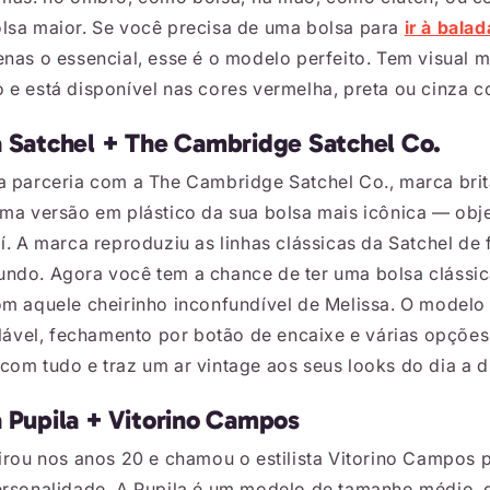
lsa maior. Se você precisa de uma bolsa para
ir à balad
nas o essencial, esse é o modelo perfeito. Tem visual m
e está disponível nas cores vermelha, preta ou cinza co
a Satchel + The Cambridge Satchel Co.
a parceria com a The Cambridge Satchel Co., marca brit
uma versão em plástico da sua bolsa mais icônica — obj
í. A marca reproduziu as linhas clássicas da Satchel de 
ndo. Agora você tem a chance de ter uma bolsa clássic
om aquele cheirinho inconfundível de Melissa. O model
ulável, fechamento por botão de encaixe e várias opções
om tudo e traz um ar vintage aos seus looks do dia a d
a Pupila + Vitorino Campos
irou nos anos 20 e chamou o estilista Vitorino Campos p
ersonalidade. A Pupila é um modelo de tamanho médio, d