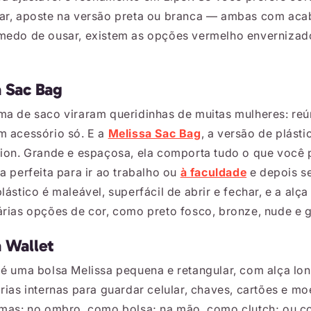
ar, aposte na versão preta ou branca — ambas com ac
medo de ousar, existem as opções vermelho envernizad
a Sac Bag
ma de saco viraram queridinhas de muitas mulheres: reú
m acessório só. E a
Melissa Sac Bag
, a versão de plásti
hion. Grande e espaçosa, ela comporta tudo o que você 
a perfeita para ir ao trabalho ou
à faculdade
e depois se
lástico é maleável, superfácil de abrir e fechar, e a alça
rias opções de cor, como preto fosco, bronze, nude e gl
a Wallet
é uma bolsa Melissa pequena e retangular, com alça lon
rias internas para guardar celular, chaves, cartões e m
rmas: no ombro, como bolsa; na mão, como clutch; ou co