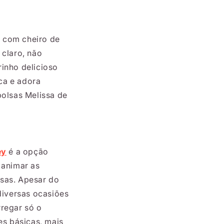
o com cheiro de
, claro, não
inho delicioso
ca e adora
bolsas Melissa de
ey
é a opção
 animar as
osas. Apesar do
diversas ocasiões
rregar só o
es básicas, mais