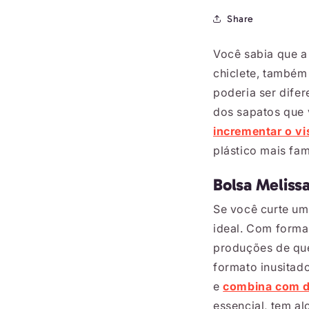
Share
Você sabia que a
chiclete, também
poderia ser difer
dos sapatos que 
incrementar o vi
plástico mais fa
Bolsa Melissa
Se você curte um
ideal. Com forma
produções de q
formato inusitado
e
combina com di
essencial, tem al