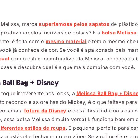
 Melissa, marca
superfamosa pelos sapatos
de plástic
 produz modelos incríveis de bolsas? E a
bolsa Melissa
ente: é feita com o
mesmo material
e tem o mesmo cheir
você já conhece de cor. Se você é apaixonada pela mar
sual
com o estilo inconfundível da Melissa, conheça as 
mosas e descubra qual é a que mais combina com você.
 Ball Bag + Disney
 toque irreverente nos looks, a
Melissa Ball Bag + Disn
to redondo e as orelhas do Mickey, é o que faltava para
uem ama a
fofura da Disney
e deixá-las ainda mais estil
, essa bolsa Melissa é muito versátil: funciona bem em 
ferentes estilos de roupa
. É pequena, perfeita para ca
ça ajustável e fechamento em zíper. Se você prefere cor