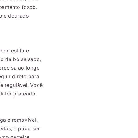
abamento fosco.
o e dourado
nem estilo e
co da bolsa saco,
precisa ao longo
guir direto para
 é regulável. Você
itter prateado.
ga e removível.
oedas, e pode ser
mo carteira,