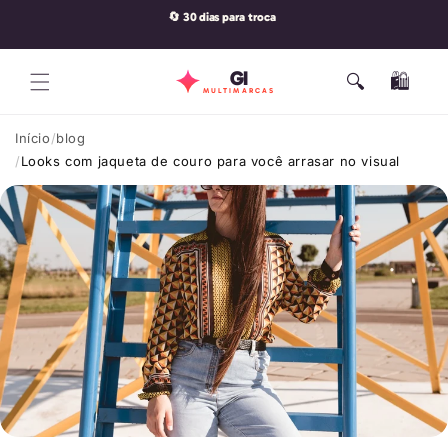
Pular
🔄 30 dias para troca
para o
conteúdo
GI
🔍
🛍️
Carrinho
MULTIMARCAS
Início
blog
Looks com jaqueta de couro para você arrasar no visual