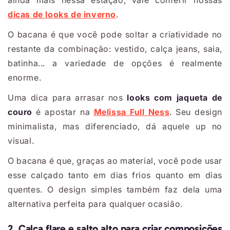
ainda mais nessa estação, vale conferir nossas
dicas de looks de inverno
.
O bacana é que você pode soltar a criatividade no
restante da combinação: vestido, calça jeans, saia,
batinha... a variedade de opções é realmente
enorme.
Uma dica para arrasar nos
looks com jaqueta de
couro
é apostar na
Melissa Full Ness
. Seu design
minimalista, mas diferenciado, dá aquele up no
visual.
O bacana é que, graças ao material, você pode usar
esse calçado tanto em dias frios quanto em dias
quentes. O design simples também faz dela uma
alternativa perfeita para qualquer ocasião.
2. Calça flare e salto alto para criar composições