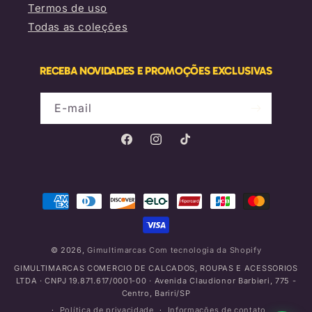
Termos de uso
Todas as coleções
RECEBA NOVIDADES E PROMOÇÕES EXCLUSIVAS
E-mail
Facebook
Instagram
TikTok
Formas
de
pagamento
© 2026,
Gimultimarcas
Com tecnologia da Shopify
GIMULTIMARCAS COMERCIO DE CALCADOS, ROUPAS E ACESSORIOS
LTDA · CNPJ 19.871.617/0001-00 · Avenida Claudionor Barbieri, 775 -
Centro, Bariri/SP
Política de privacidade
Informações de contato