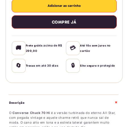
de
de
Adicionar ao carrinho
Tênis
Tênis
Converse
Converse
COMPRE JÁ
Chuck
Chuck
70
70
Hi
Hi
Vintage
Vintage
Seasonal
Seasonal
acima de R$
no
Frete grátis
Até 10x sem juros
🚚
💳
299,90
cartão
🔄
🔒
em até 30 dias
e protegido
Trocas
Site seguro
+
Descrição
O
Converse Chuck 70 Hi
é a versão turbinada do eterno All Star,
com pegada vintage e aquele charme retrô que nunca sai de
moda. O cano alto em lona e a estrela lateral garantem muito