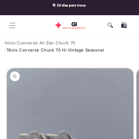
Pular
🔄 30 dias para troca
para o
conteúdo
GI
🔍
🛍️
Carrinho
MULTIMARCAS
Início
Converse All Star Chuck 70
Tênis Converse Chuck 70 Hi Vintage Seasonal
Pular para
as
informações
do produto