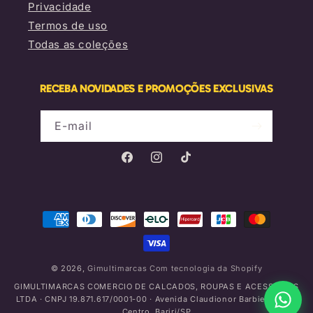
Privacidade
Termos de uso
Todas as coleções
RECEBA NOVIDADES E PROMOÇÕES EXCLUSIVAS
E-mail
Facebook
Instagram
TikTok
Formas
de
pagamento
© 2026,
Gimultimarcas
Com tecnologia da Shopify
GIMULTIMARCAS COMERCIO DE CALCADOS, ROUPAS E ACESSORIOS
LTDA · CNPJ 19.871.617/0001-00 · Avenida Claudionor Barbieri, 775 -
Centro, Bariri/SP