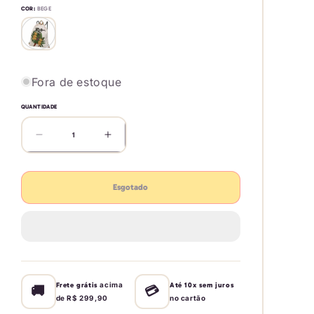
COR:
BEGE
Variante
esgotada
ou
indisponível
Fora de estoque
QUANTIDADE
Diminuir
Aumentar
a
a
quantidade
quantidade
de
de
Esgotado
Bolsa
Bolsa
Farm
Farm
Praiana
Praiana
Rio
Rio
Maraca
Maraca
acima
Frete grátis
Até 10x sem juros
🚚
💳
de R$ 299,90
no cartão