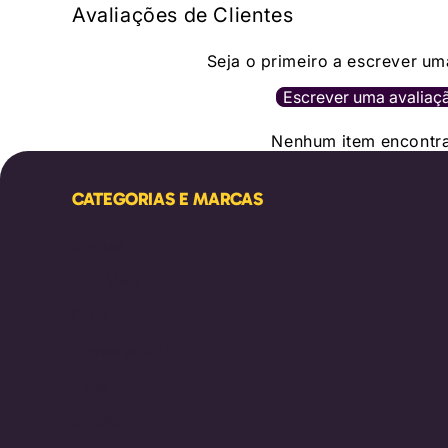
Avaliações de Clientes
Seja o primeiro a escrever um
Escrever uma avaliaç
Nenhum item encontr
CATEGORIAS E MARCAS
Melissa
Mini Melissa
Farm
Converse All Star
Vans
Schutz