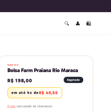
🔄 30 dias para troca
Fazer
🔍
👤
🛍️
Carrinho
login
FARM RIO
Bolsa Farm Praiana Rio Maraca
Preço
R$ 198,00
Esgotado
normal
em até 4x de
R$ 49,50
Frete
calculado no checkout.