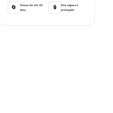
em até 30
e
Trocas
Site seguro
🔄
🔒
dias
protegido