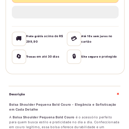
Bolsa
Bolsa
Schutz
Schutz
Shoulder
Shoulder
Bold
Bold
Couro
Couro
acima de R$
no
Frete grátis
Até 10x sem juros
🚚
💳
299,90
cartão
🔄
🔒
em até 30 dias
e protegido
Trocas
Site seguro
+
Descrição
Bolsa Shoulder Pequena Bold Couro - Elegância e Sofisticação
em Cada Detalhe
A
Bolsa Shoulder Pequena Bold Couro
é o acessório perfeito
para quem busca estilo e praticidade no dia a dia. Confeccionada
em couro legítimo, essa bolsa oferece durabilidade e um