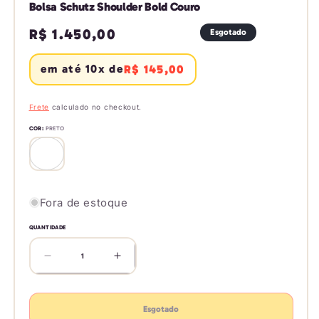
Bolsa Schutz Shoulder Bold Couro
Preço
R$ 1.450,00
Esgotado
normal
em até 10x de
R$ 145,00
Frete
calculado no checkout.
COR:
PRETO
Variante
esgotada
ou
indisponível
Fora de estoque
QUANTIDADE
Diminuir
Aumentar
a
a
quantidade
quantidade
de
de
Esgotado