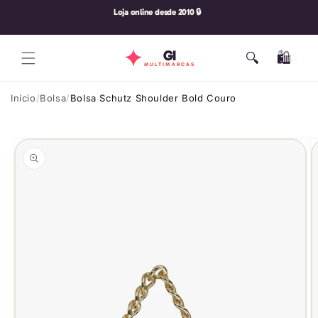
Pular
Loja online desde 2010 🔒
para o
conteúdo
GI
🔍
🛍️
Carrinho
MULTIMARCAS
Início
Bolsa
Bolsa Schutz Shoulder Bold Couro
Pular para
as
informações
do produto