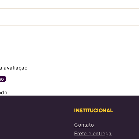
a avaliação
ão
ado
INSTITUCIONAL
Contato
Frete e entrega