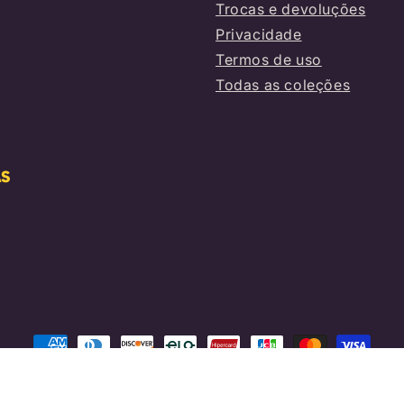
Trocas e devoluções
Privacidade
Termos de uso
Todas as coleções
AS
Formas
de
© 2026,
Gimultimarcas
Com tecnol
pagamento
TDA · CNPJ 19.871.617/0001-00 · Avenida Claudionor Barbieri, 775 - Ce