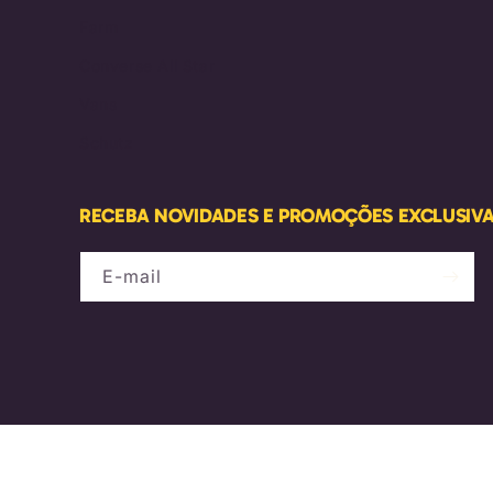
Farm
Converse All Star
Vans
Schutz
RECEBA NOVIDADES E PROMOÇÕES EXCLUSIV
E-mail
GIMULTIMARCAS COMERCIO DE CALCADOS, ROUPAS E ACESSORIOS L