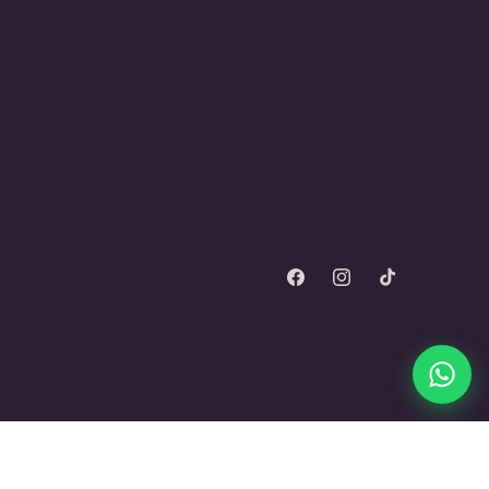
Facebook
Instagram
TikTok
ogia da Shopify
ntro, Bariri/SP