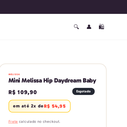
Fazer
🔍
👤
🛍️
Carrinho
login
MELISSA
Mini Melissa Hip Daydream Baby
Preço
R$ 109,90
Esgotado
normal
em até 2x de
R$ 54,95
Frete
calculado no checkout.