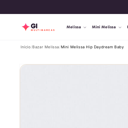
Pular
para o
conteúdo
GI
Melissa
Mini Melissa
MULTIMARCAS
Início
Bazar Melissa
Mini Melissa Hip Daydream Baby
Pular para
as
informações
do produto