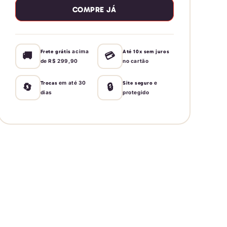
COMPRE JÁ
Hip
Hip
Daydream
Daydream
Baby
Baby
acima
Frete grátis
Até 10x sem juros
🚚
💳
de R$ 299,90
no cartão
em até 30
e
Trocas
Site seguro
🔄
🔒
dias
protegido