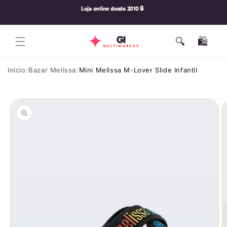
Pular
Loja online desde 2010 🔒
para o
conteúdo
GI
🔍
🛍️
Carrinho
MULTIMARCAS
Início
Bazar Melissa
Mini Melissa M-Lover Slide Infantil
Pular para
as
informações
do produto