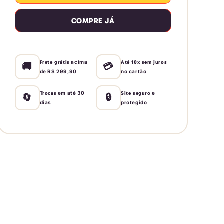
Mini
Mini
Melissa
Melissa
COMPRE JÁ
Stripes
Stripes
M-
M-
Lover
Lover
Baby
Baby
acima
Frete grátis
Até 10x sem juros
🚚
💳
de R$ 299,90
no cartão
em até 30
e
Trocas
Site seguro
🔄
🔒
dias
protegido