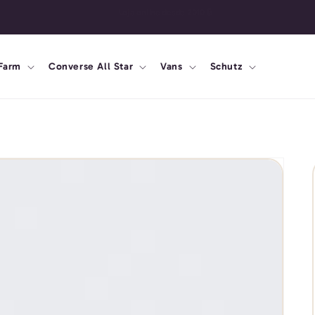
🔄 30 dias para troca
Farm
Converse All Star
Vans
Schutz
y