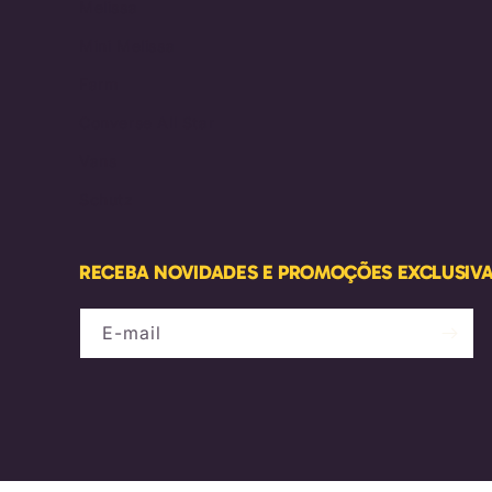
Melissa
Mini Melissa
Farm
Converse All Star
Vans
Schutz
RECEBA NOVIDADES E PROMOÇÕES EXCLUSIV
E-mail