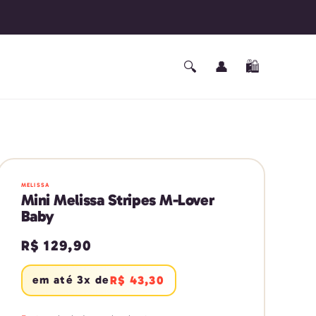
Fazer
🔍
👤
🛍️
Carrinho
login
MELISSA
Mini Melissa Stripes M-Lover
Baby
Preço
R$ 129,90
normal
em até 3x de
R$ 43,30