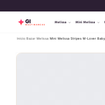
Pular
para o
conteúdo
GI
Melissa
Mini Melissa
MULTIMARCAS
Início
Bazar Melissa
Mini Melissa Stripes M-Lover Bab
Pular para
as
informações
do produto