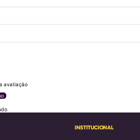
a avaliação
ão
ado
INSTITUCIONAL