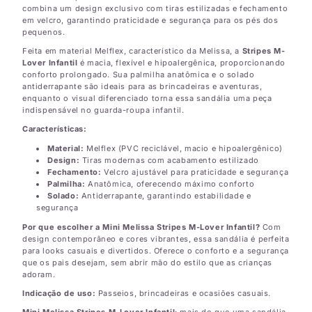
combina um design exclusivo com tiras estilizadas e fechamento
em velcro, garantindo praticidade e segurança para os pés dos
pequenos.
Feita em material Melflex, característico da Melissa, a
Stripes M-
Lover Infantil
é macia, flexível e hipoalergênica, proporcionando
conforto prolongado. Sua palmilha anatômica e o solado
antiderrapante são ideais para as brincadeiras e aventuras,
enquanto o visual diferenciado torna essa sandália uma peça
indispensável no guarda-roupa infantil.
Características:
Material:
Melflex (PVC reciclável, macio e hipoalergênico)
Design:
Tiras modernas com acabamento estilizado
Fechamento:
Velcro ajustável para praticidade e segurança
Palmilha:
Anatômica, oferecendo máximo conforto
Solado:
Antiderrapante, garantindo estabilidade e
segurança
Por que escolher a Mini Melissa Stripes M-Lover Infantil?
Com
design contemporâneo e cores vibrantes, essa sandália é perfeita
para looks casuais e divertidos. Oferece o conforto e a segurança
que os pais desejam, sem abrir mão do estilo que as crianças
adoram.
Indicação de uso:
Passeios, brincadeiras e ocasiões casuais.
Mini Melissa Stripes M-Lover Infantil
: mais do que uma sandália,