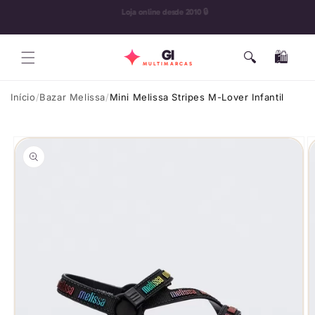
Pular
🔄 30 dias para troca
para o
conteúdo
GI
🔍
🛍️
Carrinho
MULTIMARCAS
Início
Bazar Melissa
Mini Melissa Stripes M-Lover Infantil
Pular para
as
informações
do produto