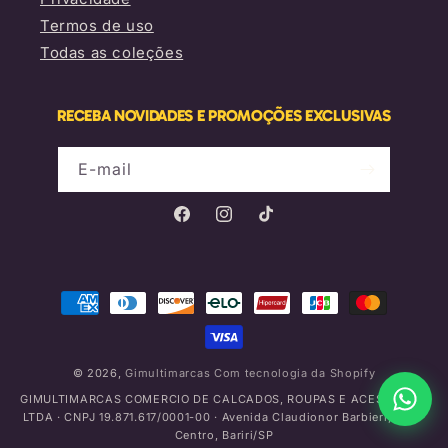
Termos de uso
Todas as coleções
RECEBA NOVIDADES E PROMOÇÕES EXCLUSIVAS
E-mail
Facebook
Instagram
TikTok
Formas
de
pagamento
© 2026,
Gimultimarcas
Com tecnologia da Shopify
GIMULTIMARCAS COMERCIO DE CALCADOS, ROUPAS E ACESSORIOS
LTDA · CNPJ 19.871.617/0001-00 · Avenida Claudionor Barbieri, 775 -
Centro, Bariri/SP