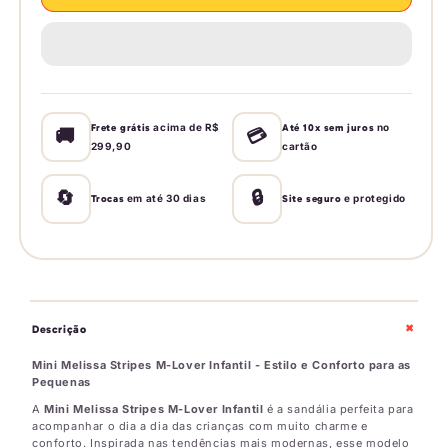
Mini
Mini
Melissa
Melissa
Stripes
Stripes
M-
M-
Lover
Lover
Infantil
Infantil
acima de R$
no
Frete grátis
Até 10x sem juros
🚚
💳
299,90
cartão
🔄
🔒
em até 30 dias
e protegido
Trocas
Site seguro
+
Descrição
Mini Melissa Stripes M-Lover Infantil - Estilo e Conforto para as
Pequenas
A
Mini Melissa Stripes M-Lover Infantil
é a sandália perfeita para
acompanhar o dia a dia das crianças com muito charme e
conforto. Inspirada nas tendências mais modernas, esse modelo