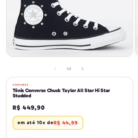
Abrir
Ab
mídia
m
1
2
de
1
/
5
na
n
janela
j
modal
m
CONVERSE
Tênis Converse Chuck Taylor All Star Hi Star
Studded
Preço
R$ 449,90
normal
em até 10x de
R$ 44,99