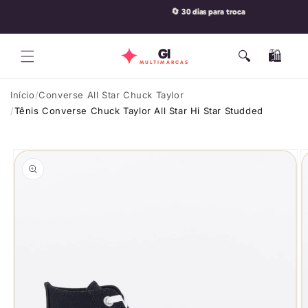
Pular
🔄 30 dias para troca
para o
conteúdo
GI
🔍
🛍️
Carrinho
MULTIMARCAS
Início
Converse All Star Chuck Taylor
Tênis Converse Chuck Taylor All Star Hi Star Studded
Pular para
as
informações
do produto