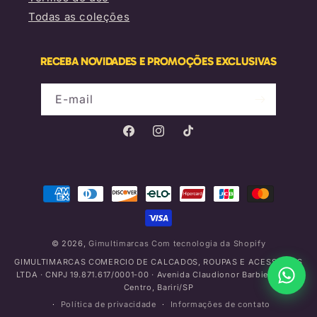
Todas as coleções
RECEBA NOVIDADES E PROMOÇÕES EXCLUSIVAS
E-mail
Facebook
Instagram
TikTok
Formas
de
pagamento
© 2026,
Gimultimarcas
Com tecnologia da Shopify
GIMULTIMARCAS COMERCIO DE CALCADOS, ROUPAS E ACESSORIOS
LTDA · CNPJ 19.871.617/0001-00 · Avenida Claudionor Barbieri, 775 -
Centro, Bariri/SP
Política de privacidade
Informações de contato