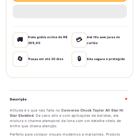
Converse
Converse
Chuck
Chuck
Taylor
Taylor
All
All
Star
Star
acima de R$
no
Hi
Hi
Frete grátis
Até 10x sem juros
🚚
💳
299,90
cartão
Star
Star
Studded
Studded
🔄
🔒
em até 30 dias
e protegido
Trocas
Site seguro
+
Descrição
Atitude é o que não falta no
Converse Chuck Taylor All Star Hi
Star Studded
. De cano alto e com aplicações de estrelas, ele
mistura o charme atemporal da lona com um detalhe cheio de
brilho que chama atenção.
Perfeito para compor visuais modernos e marcantes. Produto