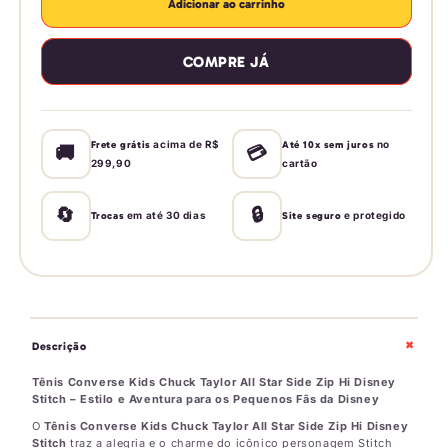
de
de
Adicionar ao carrinho
Tênis
Tênis
Converse
Converse
COMPRE JÁ
Kids
Kids
Chuck
Chuck
Taylor
Taylor
All
All
Star
Star
acima de R$
no
Frete grátis
Até 10x sem juros
🚚
💳
299,90
cartão
Side
Side
Zip
Zip
Hi
Hi
🔄
🔒
em até 30 dias
e protegido
Trocas
Site seguro
Disney
Disney
Stitch
Stitch
+
Descrição
Tênis Converse Kids Chuck Taylor All Star Side Zip Hi Disney
Stitch – Estilo e Aventura para os Pequenos Fãs da Disney
O
Tênis Converse Kids Chuck Taylor All Star Side Zip Hi Disney
Stitch
traz a alegria e o charme do icônico personagem Stitch