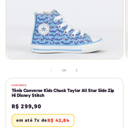
Abrir
Ab
mídia
m
1
2
de
1
/
5
na
n
janela
j
modal
m
CONVERSE
Tênis Converse Kids Chuck Taylor All Star Side Zip
Hi Disney Stitch
Preço
R$ 299,90
normal
em até 7x de
R$ 42,84