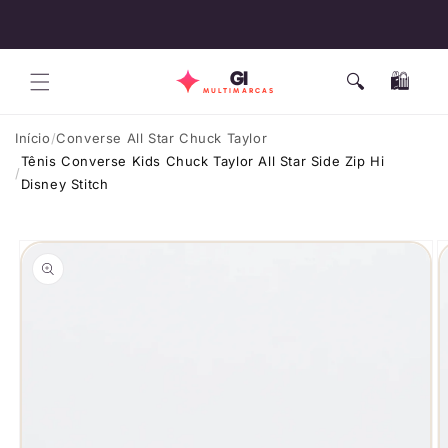
Pular
🔄 30 dias para troca
para o
conteúdo
GI
🔍
🛍️
Carrinho
MULTIMARCAS
Início
Converse All Star Chuck Taylor
Tênis Converse Kids Chuck Taylor All Star Side Zip Hi
Disney Stitch
Pular para
as
informações
do produto